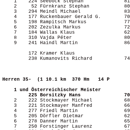
    1    224 Seeböck Stephan              81
    2     52 Fürnkranz Stephan            80
    3    294 Meindl Michael               83
    4    177 Ruckenbauer Gerald G.        70
    5    198 Rampitsch Markus             77
    6    202 Zezulka Markus               72
    7    184 Wallas Klaus                 62
    8    310 Vajda Péter                  80
    9    241 Haindl Martin                86
         172 Kramer Klaus                   
         238 Kumanovits Richard           74
Herren 35-  (1
10.1 km  370 Hm   14 P     
1 und Österreichischer Meister
225 Borsitzky Hans               70
    2    222 Stockmayer Michael           68
    3    221 Stockmayer Manfred           66
    4    277 Friedl Martin                69
    5    205 Dörfler Dietmar              62
    6    278 Danner Martin                65
    7    250 Forstinger Laurenz           67