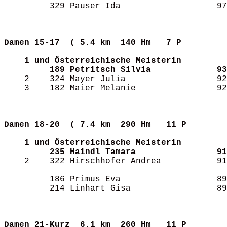
         329 Pauser Ida                   97
Damen 15-17  (
5.4 km  140 Hm   7 P       
1 und Österreichische Meisterin
189 Petritsch Silvia             93
    2    324 Mayer Julia                  92
    3    182 Maier Melanie                92
Damen 18-20  (
7.4 km  290 Hm   11 P      
1 und Österreichische Meisterin
235 Haindl Tamara                91
    2    322 Hirschhofer Andrea           91
         186 Primus Eva                   89
         214 Linhart Gisa                 89
Damen 21-Kurz 
6.1 km  260 Hm   11 P      