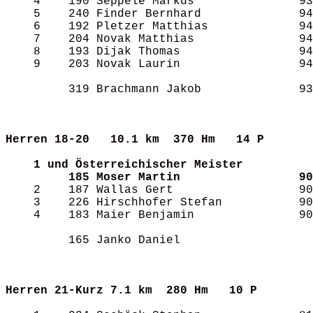
    4    190 Seppele Markus               93
    5    240 Finder Bernhard              94
    6    192 Pletzer Matthias             94
    7    204 Novak Matthias               94
    8    193 Dijak Thomas                 94
    9    203 Novak Laurin                 94
         319 Brachmann Jakob              93
Herren 18-20  
10.1 km  370 Hm   14 P     
1 und Österreichischer Meister
185 Moser Martin                 90
    2    187 Wallas Gert                  90
    3    226 Hirschhofer Stefan           90
    4    183 Maier Benjamin               90
         165 Janko Daniel                   
Herren 21-Kurz
7.1 km  280 Hm   10 P      