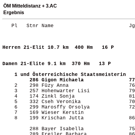
ÖM Mitteldistanz + 3.AC
Ergebnis
   Pl   Stnr Name                         Jg
Herren 21-Elit
10.7 km  400 Hm   16 P     
Damen 21-Elite
9.1 km  370 Hm   13 P      
1 und Österreichische Staatsmeisterin
286 Gigon Michaela               77
    2    298 Füzy Anna                    76
    3    257 Hohenwarter Lisi             79
    4    174 Zinkl Sonja                  81
    5    332 Cseh Veronika                70
    6    299 Marosffy Orsolya             72
    7    169 Wieser Kerstin                 
    8    199 Krischan Jutta               86
         288 Bayer Isabella               75
         289 Freiler Barbara              86