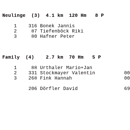
Neulinge  (3) 
4.1 km  120 Hm   8 P       
    1    316 Bonek Jannis                   
    2     87 Tiefenböck Riki                
    3     80 Hafner Peter                   
Family  (4)   
2.7 km  70 Hm   5 P        
    1     88 Urthaler Mario+Jan             
    2    331 Stockmayer Valentin          00
    3    268 Fink Hannah                  00
         206 Dörfler David                69