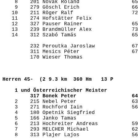
    8    201 Novak Roland                 65
    9    279 Göschl Erich                 66
   10    211 Röger Ralf                   72
   11    274 Hofstätter Felix               
   12    327 Pauser Rainer                65
   13    239 Brandmüller Alex             73
   14    312 Szabó Tamás                  65
         232 Peroutka Jaroslaw            67
         311 Mesics Péter                 67
         170 Wieser Thomas                  
Herren 45-  (2
9.3 km  360 Hm   13 P      
1 und Österreichischer Meister
317 Bonek Peter                  64
    2    215 Nebel Peter                  63
    3    271 Rochford Iain                56
    4    180 Opetnik Siegfried              
    5    166 Janko Tamas                    
    6    213 Hochreiter Andreas           59
    7    293 MELCHER Michael              62
    8    313 Plajer Lajos                 56