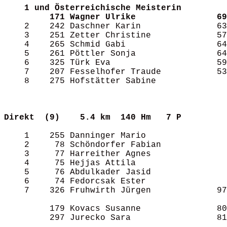
1 und Österreichische Meisterin
171 Wagner Ulrike                69
    2    242 Daschner Karin               63
    3    251 Zetter Christine             57
    4    265 Schmid Gabi                  64
    5    261 Pöttler Sonja                64
    6    325 Türk Eva                     59
    7    207 Fesselhofer Traude           53
    8    275 Hofstätter Sabine              
Direkt  (9)   
5.4 km  140 Hm   7 P       
    1    255 Danninger Mario                
    2     78 Schöndorfer Fabian             
    3     77 Harreither Agnes               
    4     75 Hejjas Attila                  
    5     76 Abdulkader Jasid               
    6     74 Fedorcsak Ester                
    7    326 Fruhwirth Jürgen             97
         179 Kovacs Susanne               80
         297 Jurecko Sara                 81