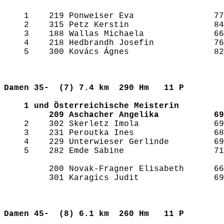
    1    219 Ponweiser Eva                77
    2    315 Petz Kerstin                 84
    3    188 Wallas Michaela              66
    4    218 Hedbrandh Josefin            76
    5    300 Kovács Ágnes                 82
Damen 35-  (7)
7.4 km  290 Hm   11 P      
1 und Österreichische Meisterin
209 Aschacher Angelika           69
    2    302 Skerletz Imola               69
    3    231 Peroutka Ines                68
    4    229 Unterwieser Gerlinde         69
    5    282 Emde Sabine                  71
         200 Novak-Fragner Elisabeth      66
         301 Karagics Judit               69
Damen 45-  (8)
6.1 km  260 Hm   11 P      