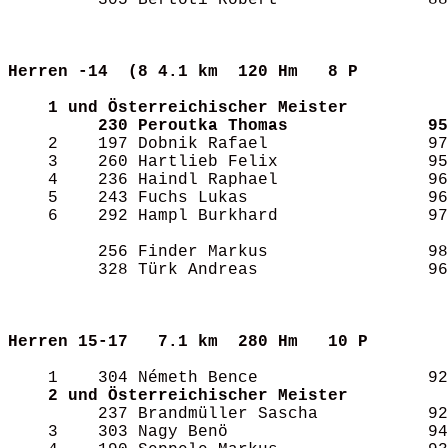
         305 Bertóti Róbert               88
Herren -14  (8
4.1 km  120 Hm   8 P       
1 und Österreichischer Meister
230 Peroutka Thomas              95
    2    197 Dobnik Rafael                97
    3    260 Hartlieb Felix               95
    4    236 Haindl Raphael               96
    5    243 Fuchs Lukas                  96
    6    292 Hampl Burkhard               97
         256 Finder Markus                98
         328 Türk Andreas                 96
Herren 15-17  
7.1 km  280 Hm   10 P      
    1    304 Németh Bence                 92
2 und Österreichischer Meister
         237 Brandmüller Sascha           92
    3    303 Nagy Benö                    94