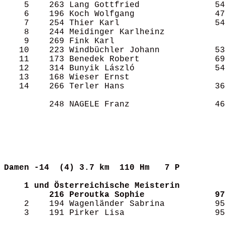
    5    263 Lang Gottfried               54
    6    196 Koch Wolfgang                47
    7    254 Thier Karl                   54
    8    244 Meidinger Karlheinz            
    9    269 Fink Karl                      
   10    223 Windbüchler Johann           53
   11    173 Benedek Robert               69
   12    314 Bunyik László                54
   13    168 Wieser Ernst                   
   14    266 Terler Hans                  36
         248 NAGELE Franz                 46
Damen -14  (4)
3.7 km  110 Hm   7 P       
1 und Österreichische Meisterin
216 Peroutka Sophie              97
    2    194 Wagenländer Sabrina          95
    3    191 Pirker Lisa                  95