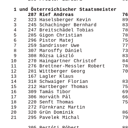
1 und Österreichischer Staatsmeister
287 Rief Andreas                 76
    2    323 Haselsberger Kevin           89
    3    245 Schachinger Bernhard         83
    4    247 Breitschädel Tobias          78
    5    285 Gigon Christian              78
    6    296 Pistor Matej                 75
    7    259 Sandrisser Uwe               77
    8    307 Marosffy Dániel              73
    9    308 Rózsa László                 83
   10    270 Haingartner Christof         84
   11    276 Brettner-Messler Robert      78
   12    281 Wittberger Georg             70
   13    167 Lagler Klaus                   
   14    318 Schwaiger Florian            83
   15    212 Hartberger Thomas            75
   16    309 Tamás Tibor                  69
   17    306 Horváth Pál                  66
   18    220 Senft Thomas                 75
   19    272 Fürnkranz Martin               
   20    320 Grün Dominik                 86
   21    295 Pavelek Michal               79