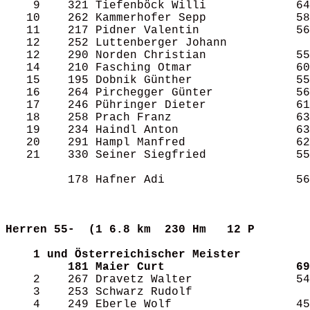
    9    321 Tiefenböck Willi             64
   10    262 Kammerhofer Sepp             58
   11    217 Pidner Valentin              56
   12    252 Luttenberger Johann            
   12    290 Norden Christian             55
   14    210 Fasching Otmar               60
   15    195 Dobnik Günther               55
   16    264 Pirchegger Günter            56
   17    246 Pühringer Dieter             61
   18    258 Prach Franz                  63
   19    234 Haindl Anton                 63
   20    291 Hampl Manfred                62
   21    330 Seiner Siegfried             55
         178 Hafner Adi                   56
Herren 55-  (1
6.8 km  230 Hm   12 P      
1 und Österreichischer Meister
181 Maier Curt                   69
    2    267 Dravetz Walter               54
    3    253 Schwarz Rudolf                 
    4    249 Eberle Wolf                  45