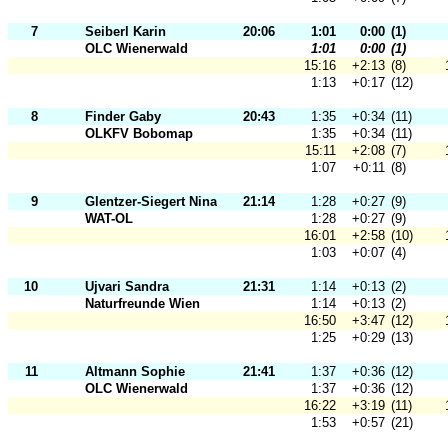
7
Seiberl Karin
20:06
1:01
0:00
(1)
OLC Wienerwald
1:01
0:00
(1)
15:16
+2:13
(8)
1:13
+0:17
(12)
8
Finder Gaby
20:43
1:35
+0:34
(11)
OLKFV Bobomap
1:35
+0:34
(11)
15:11
+2:08
(7)
1:07
+0:11
(8)
9
Glentzer-Siegert Nina
21:14
1:28
+0:27
(9)
WAT-OL
1:28
+0:27
(9)
16:01
+2:58
(10)
1:03
+0:07
(4)
10
Ujvari Sandra
21:31
1:14
+0:13
(2)
Naturfreunde Wien
1:14
+0:13
(2)
16:50
+3:47
(12)
1:25
+0:29
(13)
11
Altmann Sophie
21:41
1:37
+0:36
(12)
OLC Wienerwald
1:37
+0:36
(12)
16:22
+3:19
(11)
1:53
+0:57
(21)