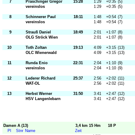
7
Praschinger Gregor
15:28
1:29
+0:35
(5)
vereinslos
1:29
+0:35
(5)
8
Schinnerer Paul
18:11
1:48
+0:54
(7)
vereinslos
1:48
+0:54
(7)
9
Strauß Daniel
18:49
2:01
+1:07
(8)
OLG Ströck Wien
2:01
+1:07
(8)
10
Toth Zoltan
19:13
4:09
+3:15
(13)
OLC Wienerwald
4:09
+3:15
(13)
11
Runda Enio
22:31
2:04
+1:10
(9)
vereinslos
2:04
+1:10
(9)
12
Lederer Richard
25:37
2:56
+2:02
(11)
WAT-OL
2:56
+2:02
(11)
13
Herbst Werner
31:50
3:41
+2:47
(12)
HSV Langenlebarn
3:41
+2:47
(12)
Damen A (13)
3,4 km 15 Hm
18 P
Pl
Stnr
Name
Zeit