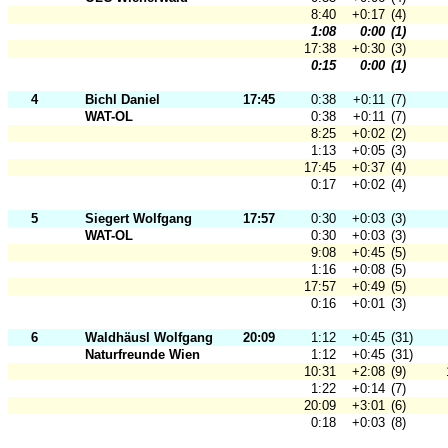
8:40
+0:17
(4)
1:08
0:00
(1)
17:38
+0:30
(3)
0:15
0:00
(1)
4
Bichl Daniel
17:45
0:38
+0:11
(7)
WAT-OL
0:38
+0:11
(7)
8:25
+0:02
(2)
1:13
+0:05
(3)
17:45
+0:37
(4)
0:17
+0:02
(4)
5
Siegert Wolfgang
17:57
0:30
+0:03
(3)
WAT-OL
0:30
+0:03
(3)
9:08
+0:45
(5)
1:16
+0:08
(5)
17:57
+0:49
(5)
0:16
+0:01
(3)
6
Waldhäusl Wolfgang
20:09
1:12
+0:45
(31)
Naturfreunde Wien
1:12
+0:45
(31)
10:31
+2:08
(9)
1:22
+0:14
(7)
20:09
+3:01
(6)
0:18
+0:03
(8)