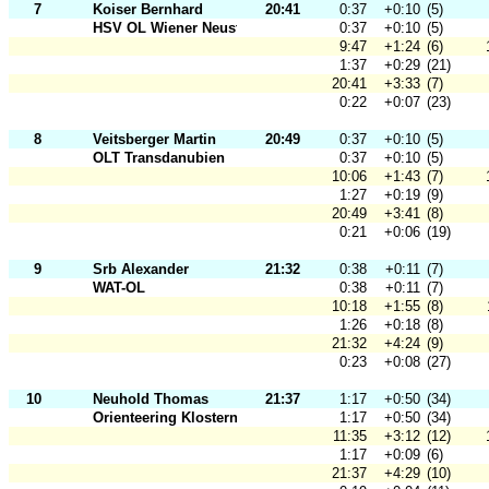
7
Koiser Bernhard
20:41
0:37
+0:10
(5)
HSV OL Wiener Neustadt
0:37
+0:10
(5)
9:47
+1:24
(6)
1:37
+0:29
(21)
20:41
+3:33
(7)
0:22
+0:07
(23)
8
Veitsberger Martin
20:49
0:37
+0:10
(5)
OLT Transdanubien
0:37
+0:10
(5)
10:06
+1:43
(7)
1:27
+0:19
(9)
20:49
+3:41
(8)
0:21
+0:06
(19)
9
Srb Alexander
21:32
0:38
+0:11
(7)
WAT-OL
0:38
+0:11
(7)
10:18
+1:55
(8)
1:26
+0:18
(8)
21:32
+4:24
(9)
0:23
+0:08
(27)
10
Neuhold Thomas
21:37
1:17
+0:50
(34)
Orienteering Klosterneuburg
1:17
+0:50
(34)
11:35
+3:12
(12)
1:17
+0:09
(6)
21:37
+4:29
(10)