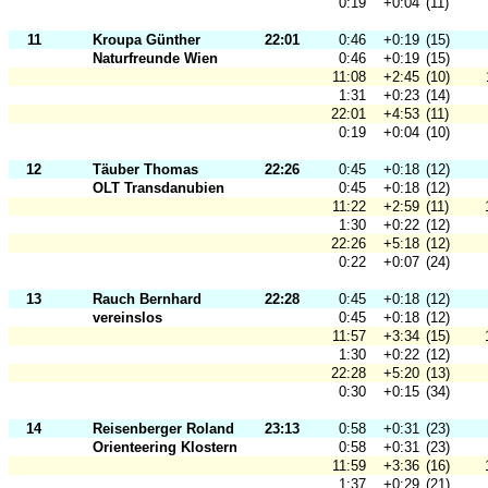
0:19
+0:04
(11)
11
Kroupa Günther
22:01
0:46
+0:19
(15)
Naturfreunde Wien
0:46
+0:19
(15)
11:08
+2:45
(10)
1:31
+0:23
(14)
22:01
+4:53
(11)
0:19
+0:04
(10)
12
Täuber Thomas
22:26
0:45
+0:18
(12)
OLT Transdanubien
0:45
+0:18
(12)
11:22
+2:59
(11)
1:30
+0:22
(12)
22:26
+5:18
(12)
0:22
+0:07
(24)
13
Rauch Bernhard
22:28
0:45
+0:18
(12)
vereinslos
0:45
+0:18
(12)
11:57
+3:34
(15)
1:30
+0:22
(12)
22:28
+5:20
(13)
0:30
+0:15
(34)
14
Reisenberger Roland
23:13
0:58
+0:31
(23)
Orienteering Klosterneuburg
0:58
+0:31
(23)
11:59
+3:36
(16)
1:37
+0:29
(21)