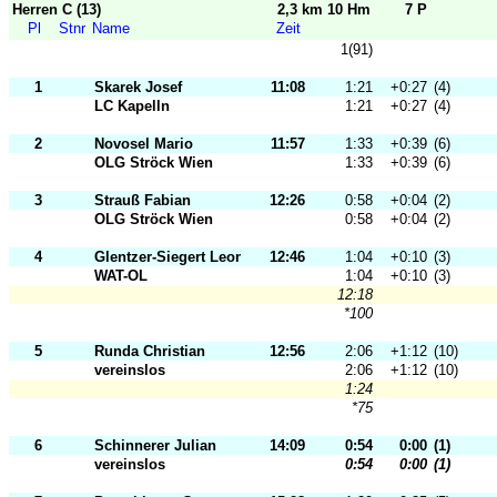
Herren C (13)
2,3 km 10 Hm
7 P
Pl
Stnr
Name
Zeit
1(91)
1
Skarek Josef
11:08
1:21
+0:27
(4)
LC Kapelln
1:21
+0:27
(4)
2
Novosel Mario
11:57
1:33
+0:39
(6)
OLG Ströck Wien
1:33
+0:39
(6)
3
Strauß Fabian
12:26
0:58
+0:04
(2)
OLG Ströck Wien
0:58
+0:04
(2)
4
Glentzer-Siegert Leonard
12:46
1:04
+0:10
(3)
WAT-OL
1:04
+0:10
(3)
12:18
*100
5
Runda Christian
12:56
2:06
+1:12
(10)
vereinslos
2:06
+1:12
(10)
1:24
*75
6
Schinnerer Julian
14:09
0:54
0:00
(1)
vereinslos
0:54
0:00
(1)