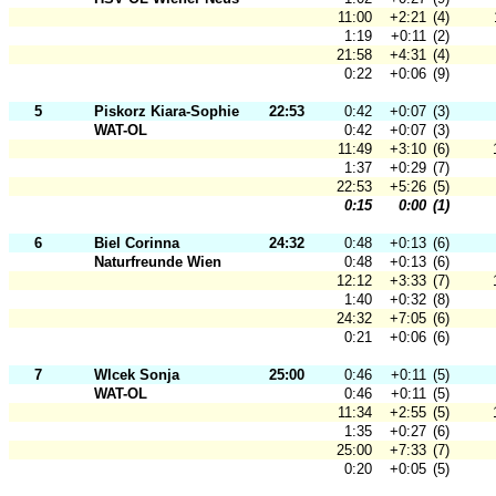
11:00
+2:21
(4)
1:19
+0:11
(2)
21:58
+4:31
(4)
0:22
+0:06
(9)
5
Piskorz Kiara-Sophie
22:53
0:42
+0:07
(3)
WAT-OL
0:42
+0:07
(3)
11:49
+3:10
(6)
1:37
+0:29
(7)
22:53
+5:26
(5)
0:15
0:00
(1)
6
Biel Corinna
24:32
0:48
+0:13
(6)
Naturfreunde Wien
0:48
+0:13
(6)
12:12
+3:33
(7)
1:40
+0:32
(8)
24:32
+7:05
(6)
0:21
+0:06
(6)
7
Wlcek Sonja
25:00
0:46
+0:11
(5)
WAT-OL
0:46
+0:11
(5)
11:34
+2:55
(5)
1:35
+0:27
(6)
25:00
+7:33
(7)
0:20
+0:05
(5)