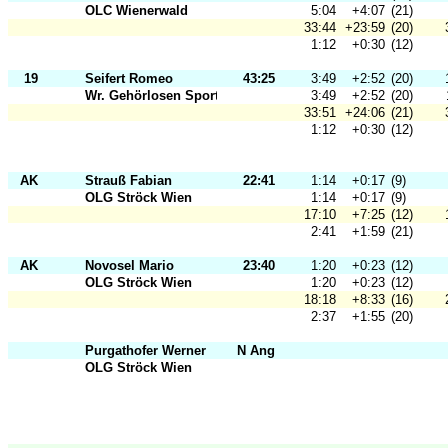
OLC Wienerwald
5:04
+4:07
(21)
33:44
+23:59
(20)
1:12
+0:30
(12)
19
Seifert Romeo
43:25
3:49
+2:52
(20)
Wr. Gehörlosen Sportclub 1901
3:49
+2:52
(20)
33:51
+24:06
(21)
1:12
+0:30
(12)
AK
Strauß Fabian
22:41
1:14
+0:17
(9)
OLG Ströck Wien
1:14
+0:17
(9)
17:10
+7:25
(12)
2:41
+1:59
(21)
AK
Novosel Mario
23:40
1:20
+0:23
(12)
OLG Ströck Wien
1:20
+0:23
(12)
18:18
+8:33
(16)
2:37
+1:55
(20)
Purgathofer Werner
N Ang
OLG Ströck Wien