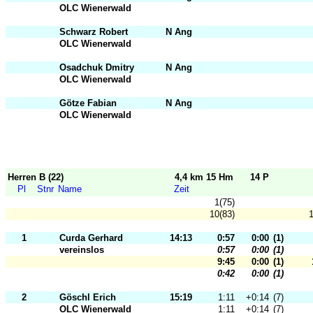
OLC Wienerwald
Schwarz Robert
N Ang
OLC Wienerwald
Osadchuk Dmitry
N Ang
OLC Wienerwald
Götze Fabian
N Ang
OLC Wienerwald
Herren B (22)
4,4 km 15 Hm
14 P
Pl
Stnr
Name
Zeit
1(75)
10(83)
1
1
Curda Gerhard
14:13
0:57
0:00
(1)
vereinslos
0:57
0:00
(1)
9:45
0:00
(1)
0:42
0:00
(1)
2
Göschl Erich
15:19
1:11
+0:14
(7)
OLC Wienerwald
1:11
+0:14
(7)