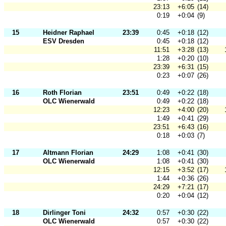
23:13
+6:05
(14)
0:19
+0:04
(9)
15
Heidner Raphael
23:39
0:45
+0:18
(12)
ESV Dresden
0:45
+0:18
(12)
11:51
+3:28
(13)
1:28
+0:20
(10)
23:39
+6:31
(15)
0:23
+0:07
(26)
16
Roth Florian
23:51
0:49
+0:22
(18)
OLC Wienerwald
0:49
+0:22
(18)
12:23
+4:00
(20)
1:49
+0:41
(29)
23:51
+6:43
(16)
0:18
+0:03
(7)
17
Altmann Florian
24:29
1:08
+0:41
(30)
OLC Wienerwald
1:08
+0:41
(30)
12:15
+3:52
(17)
1:44
+0:36
(26)
24:29
+7:21
(17)
0:20
+0:04
(12)
18
Dirlinger Toni
24:32
0:57
+0:30
(22)
OLC Wienerwald
0:57
+0:30
(22)