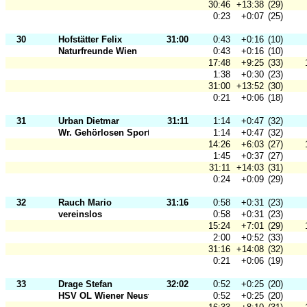
30:46
+13:38
(29)
0:23
+0:07
(25)
30
Hofstätter Felix
31:00
0:43
+0:16
(10)
Naturfreunde Wien
0:43
+0:16
(10)
17:48
+9:25
(33)
1:38
+0:30
(23)
31:00
+13:52
(30)
0:21
+0:06
(18)
31
Urban Dietmar
31:11
1:14
+0:47
(32)
Wr. Gehörlosen Sportclub 1901
1:14
+0:47
(32)
14:26
+6:03
(27)
1:45
+0:37
(27)
31:11
+14:03
(31)
0:24
+0:09
(29)
32
Rauch Mario
31:16
0:58
+0:31
(23)
vereinslos
0:58
+0:31
(23)
15:24
+7:01
(29)
2:00
+0:52
(33)
31:16
+14:08
(32)
0:21
+0:06
(19)
33
Drage Stefan
32:02
0:52
+0:25
(20)
HSV OL Wiener Neustadt
0:52
+0:25
(20)