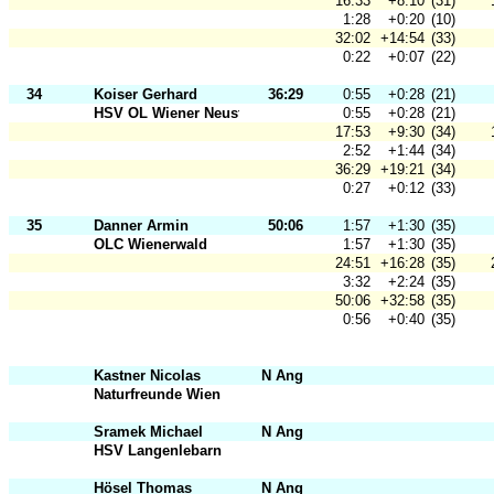
16:33
+8:10
(31)
1:28
+0:20
(10)
32:02
+14:54
(33)
0:22
+0:07
(22)
34
Koiser Gerhard
36:29
0:55
+0:28
(21)
HSV OL Wiener Neustadt
0:55
+0:28
(21)
17:53
+9:30
(34)
2:52
+1:44
(34)
36:29
+19:21
(34)
0:27
+0:12
(33)
35
Danner Armin
50:06
1:57
+1:30
(35)
OLC Wienerwald
1:57
+1:30
(35)
24:51
+16:28
(35)
3:32
+2:24
(35)
50:06
+32:58
(35)
0:56
+0:40
(35)
Kastner Nicolas
N Ang
Naturfreunde Wien
Sramek Michael
N Ang
HSV Langenlebarn
Hösel Thomas
N Ang