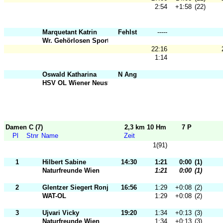
2:54
+1:58
(22)
Marquetant Katrin
Fehlst
-----
Wr. Gehörlosen Sportclub 1901
22:16
1:14
Oswald Katharina
N Ang
HSV OL Wiener Neustadt
Damen C (7)
2,3 km 10 Hm
7 P
Pl
Stnr
Name
Zeit
1(91)
1
Hilbert Sabine
14:30
1:21
0:00
(1)
Naturfreunde Wien
1:21
0:00
(1)
2
Glentzer Siegert Ronja
16:56
1:29
+0:08
(2)
WAT-OL
1:29
+0:08
(2)
3
Ujvari Vicky
19:20
1:34
+0:13
(3)
Naturfreunde Wien
1:34
+0:13
(3)