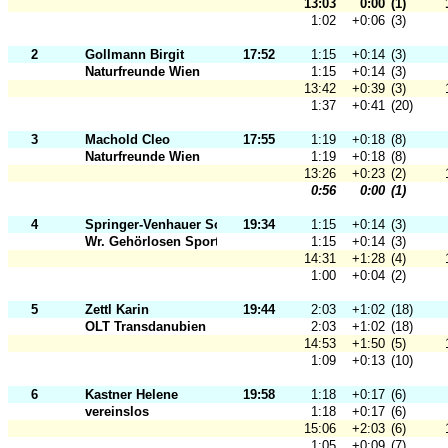
13:03
0:00
(1)
1:02
+0:06
(3)
2
Gollmann Birgit
17:52
1:15
+0:14
(3)
Naturfreunde Wien
1:15
+0:14
(3)
13:42
+0:39
(3)
1:37
+0:41
(20)
3
Machold Cleo
17:55
1:19
+0:18
(8)
Naturfreunde Wien
1:19
+0:18
(8)
13:26
+0:23
(2)
0:56
0:00
(1)
4
Springer-Venhauer Sonja
19:34
1:15
+0:14
(3)
Wr. Gehörlosen Sportclub 1901
1:15
+0:14
(3)
14:31
+1:28
(4)
1:00
+0:04
(2)
5
Zettl Karin
19:44
2:03
+1:02
(18)
OLT Transdanubien
2:03
+1:02
(18)
14:53
+1:50
(5)
1:09
+0:13
(10)
6
Kastner Helene
19:58
1:18
+0:17
(6)
vereinslos
1:18
+0:17
(6)
15:06
+2:03
(6)
1:05
+0:09
(7)