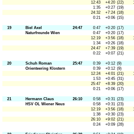
12:43
+4:20
(22)
1:35
+0:27
(19)
24:32
+7:24
(18)
0:21
+0:06
(15)
19
Biel Axel
24:47
0:47
+0:20
(17)
Naturfreunde Wien
0:47
+0:20
(17)
12:19
+3:56
(18)
1:34
+0:26
(18)
24:47
+7:39
(19)
0:22
+0:07
(21)
20
Schuh Roman
25:47
0:39
+0:12
(9)
Orienteering Klosterneuburg
0:39
+0:12
(9)
12:24
+4:01
(21)
1:53
+0:45
(31)
25:47
+8:39
(20)
0:21
+0:06
(17)
21
Hermann Claus
26:10
0:58
+0:31
(23)
HSV OL Wiener Neustadt
0:58
+0:31
(23)
12:19
+3:56
(18)
1:38
+0:30
(23)
26:10
+9:02
(21)
0:24
+0:09
(28)