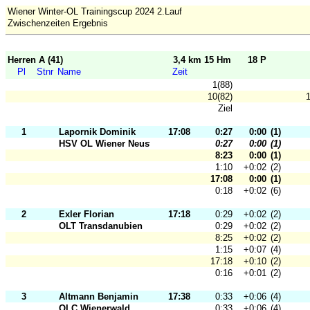
Wiener Winter-OL Trainingscup 2024 2.Lauf
Zwischenzeiten Ergebnis
Herren A (41)
3,4 km 15 Hm
18 P
Pl
Stnr
Name
Zeit
1(88)
10(82)
1
Ziel
1
Lapornik Dominik
17:08
0:27
0:00
(1)
HSV OL Wiener Neustadt
0:27
0:00
(1)
8:23
0:00
(1)
1:10
+0:02
(2)
17:08
0:00
(1)
0:18
+0:02
(6)
2
Exler Florian
17:18
0:29
+0:02
(2)
OLT Transdanubien
0:29
+0:02
(2)
8:25
+0:02
(2)
1:15
+0:07
(4)
17:18
+0:10
(2)
0:16
+0:01
(2)
3
Altmann Benjamin
17:38
0:33
+0:06
(4)
OLC Wienerwald
0:33
+0:06
(4)