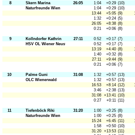
8
Skern Marina
26:05
1:04
+0:29
(10)
Naturfreunde Wien
1:04
+0:29
(10)
13:44
+5:05
(9)
1:32
+0:24
(5)
26:05
+8:38
(8)
0:21
+0:06
(8)
9
Kollndorfer Kathrin
27:11
0:52
+0:17
(7)
HSV OL Wiener Neustadt
0:52
+0:17
(7)
13:19
+4:40
(8)
1:40
+0:32
(8)
27:11
+9:44
(9)
0:21
+0:06
(7)
10
Palme Guni
31:08
1:32
+0:57
(13)
OLC Wienerwald
1:32
+0:57
(13)
16:53
+8:14
(12)
3:46
+2:38
(13)
31:08
+13:41
(10)
0:27
+0:11
(11)
11
Tiefenböck Riki
31:20
1:00
+0:25
(8)
Naturfreunde Wien
1:00
+0:25
(8)
15:24
+6:45
(11)
1:58
+0:50
(10)
31:20
+13:53
(11)