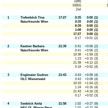
1(88)
10(82)
1
Ziel
1
Tiefenböck Tina
17:27
0:35
0:00
(1)
Naturfreunde Wien
0:35
0:00
(1)
8:39
0:00
(1)
1:08
0:00
(1)
17:27
0:00
(1)
0:17
+0:01
(2)
2
Kastner Barbara
21:39
0:41
+0:06
(2)
Naturfreunde Wien
0:41
+0:06
(2)
10:38
+1:59
(3)
1:23
+0:15
(3)
21:39
+4:12
(2)
0:18
+0:02
(4)
3
Englmaier Gudrun
21:43
0:43
+0:08
(4)
OLC Wienerwald
0:43
+0:08
(4)
10:33
+1:54
(2)
1:24
+0:16
(4)
21:43
+4:16
(3)
0:17
+0:02
(3)
4
Seeböck Anita
21:58
1:02
+0:27
(9)
HSV OL Wiener Neustadt
1:02
+0:27
(9)