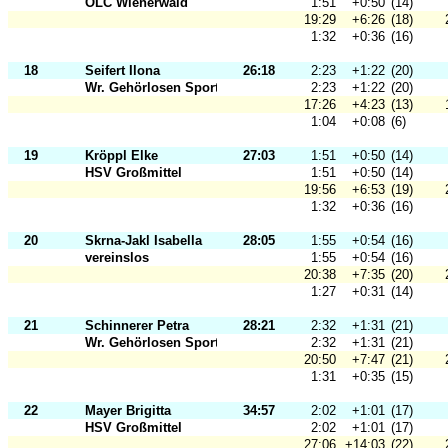
OLC Wienerwald
1:51
+0:50
(14)
19:29
+6:26
(18)
1:32
+0:36
(16)
18
Seifert Ilona
26:18
2:23
+1:22
(20)
Wr. Gehörlosen Sportclub 1901
2:23
+1:22
(20)
17:26
+4:23
(13)
1:04
+0:08
(6)
19
Kröppl Elke
27:03
1:51
+0:50
(14)
HSV Großmittel
1:51
+0:50
(14)
19:56
+6:53
(19)
1:32
+0:36
(16)
20
Skrna-Jakl Isabella
28:05
1:55
+0:54
(16)
vereinslos
1:55
+0:54
(16)
20:38
+7:35
(20)
1:27
+0:31
(14)
21
Schinnerer Petra
28:21
2:32
+1:31
(21)
Wr. Gehörlosen Sportclub 1901
2:32
+1:31
(21)
20:50
+7:47
(21)
1:31
+0:35
(15)
22
Mayer Brigitta
34:57
2:02
+1:01
(17)
HSV Großmittel
2:02
+1:01
(17)
27:06
+14:03
(22)