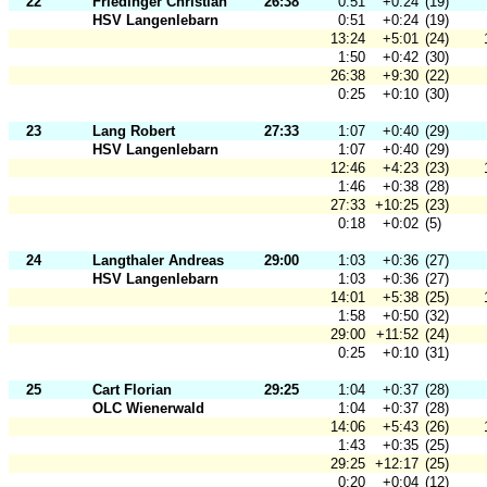
22
Friedinger Christian
26:38
0:51
+0:24
(19)
HSV Langenlebarn
0:51
+0:24
(19)
13:24
+5:01
(24)
1:50
+0:42
(30)
26:38
+9:30
(22)
0:25
+0:10
(30)
23
Lang Robert
27:33
1:07
+0:40
(29)
HSV Langenlebarn
1:07
+0:40
(29)
12:46
+4:23
(23)
1:46
+0:38
(28)
27:33
+10:25
(23)
0:18
+0:02
(5)
24
Langthaler Andreas
29:00
1:03
+0:36
(27)
HSV Langenlebarn
1:03
+0:36
(27)
14:01
+5:38
(25)
1:58
+0:50
(32)
29:00
+11:52
(24)
0:25
+0:10
(31)
25
Cart Florian
29:25
1:04
+0:37
(28)
OLC Wienerwald
1:04
+0:37
(28)
14:06
+5:43
(26)
1:43
+0:35
(25)
29:25
+12:17
(25)
0:20
+0:04
(12)