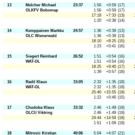
13
Melcher Michael
23:37
1:56
+0:59
(17)
OLKFV Bobomap
1:56
+0:59
(17)
17:18
+7:33
(13)
1:20
+0:38
(14)
14
Kemppainen Markku
24:57
1:36
+0:39
(13)
OLC Wienerwald
1:36
+0:39
(13)
18:10
+8:25
(15)
1:23
+0:41
(16)
15
Siegert Reinhard
26:52
1:51
+0:54
(16)
WAT-OL
1:51
+0:54
(16)
19:25
+9:40
(17)
1:39
+0:57
(18)
16
Radil Klaus
33:05
2:32
+1:35
(18)
WAT-OL
2:32
+1:35
(18)
25:40
+15:55
(19)
1:22
+0:40
(15)
17
Chudoba Klaus
33:32
2:46
+1:49
(19)
OLCU Viktring
2:46
+1:49
(19)
24:44
+14:59
(18)
1:51
+1:09
(19)
18
Mitrovic Kristian
40:06
5:04
+4:07
(21)