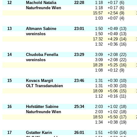
12
Machold Natalia
22:28
1:18
+0:17
(6)
Naturfreunde Wien
1:18
+0:17
(6)
15:57
+2:54
(9)
1:03
+0:07
(4)
13
Altmann Sabine
23:01
1:50
+0:49
(13)
vereinslos
1:50
+0:49
(13)
17:32
+4:29
(14)
1:32
+0:36
(16)
14
Chudoba Fenella
23:29
3:09
+2:08
(22)
vereinslos
3:09
+2:08
(22)
18:28
+5:25
(16)
1:08
+0:12
(9)
15
Kovacs Margit
23:46
1:31
+0:30
(10)
OLT Transdanubien
1:31
+0:30
(10)
18:09
+5:06
(15)
1:12
+0:16
(11)
16
Hofstätter Sabine
25:34
2:03
+1:02
(18)
Naturfreunde Wien
2:03
+1:02
(18)
18:53
+5:50
(17)
1:34
+0:38
(19)
17
Gstatter Karin
26:01
1:51
+0:50
(14)