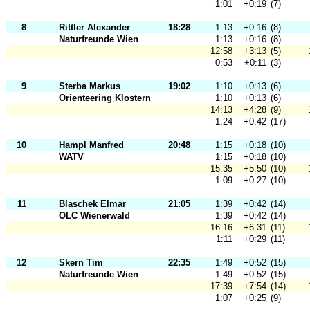
1:01
+0:19
(7)
8
Rittler Alexander
18:28
1:13
+0:16
(8)
Naturfreunde Wien
1:13
+0:16
(8)
12:58
+3:13
(5)
0:53
+0:11
(3)
9
Sterba Markus
19:02
1:10
+0:13
(6)
Orienteering Klosterneuburg
1:10
+0:13
(6)
14:13
+4:28
(9)
1:24
+0:42
(17)
10
Hampl Manfred
20:48
1:15
+0:18
(10)
WATV
1:15
+0:18
(10)
15:35
+5:50
(10)
1:09
+0:27
(10)
11
Blaschek Elmar
21:05
1:39
+0:42
(14)
OLC Wienerwald
1:39
+0:42
(14)
16:16
+6:31
(11)
1:11
+0:29
(11)
12
Skern Tim
22:35
1:49
+0:52
(15)
Naturfreunde Wien
1:49
+0:52
(15)
17:39
+7:54
(14)
1:07
+0:25
(9)