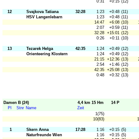
0:31
+0:15
(12)
12
Svajkova Tatiana
32:28
1:23
+0:48
(11)
HSV Langenlebarn
1:23
+0:48
(11)
14:47
+6:08
(10)
2:07
+0:59
(11)
32:28
+15:01
(12)
0:26
+0:11
(10)
13
Tezarek Helga
42:35
1:24
+0:49
(12)
Orienteering Klosterneuburg
1:24
+0:49
(12)
21:15
+12:36
(13)
2:54
+1:46
(12)
42:35
+25:08
(13)
0:48
+0:32
(13)
Damen B (24)
4,4 km 15 Hm
14 P
Pl
Stnr
Name
Zeit
1(75)
10(83)
1
1
Skern Anna
17:28
1:16
+0:15
(5)
Naturfreunde Wien
1:16
+0:15
(5)