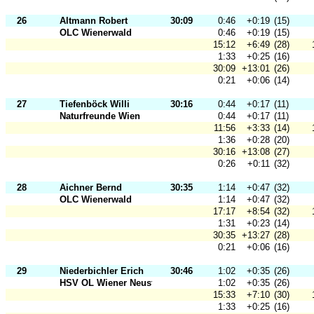
26
Altmann Robert
30:09
0:46
+0:19
(15)
OLC Wienerwald
0:46
+0:19
(15)
15:12
+6:49
(28)
1:33
+0:25
(16)
30:09
+13:01
(26)
0:21
+0:06
(14)
27
Tiefenböck Willi
30:16
0:44
+0:17
(11)
Naturfreunde Wien
0:44
+0:17
(11)
11:56
+3:33
(14)
1:36
+0:28
(20)
30:16
+13:08
(27)
0:26
+0:11
(32)
28
Aichner Bernd
30:35
1:14
+0:47
(32)
OLC Wienerwald
1:14
+0:47
(32)
17:17
+8:54
(32)
1:31
+0:23
(14)
30:35
+13:27
(28)
0:21
+0:06
(16)
29
Niederbichler Erich
30:46
1:02
+0:35
(26)
HSV OL Wiener Neustadt
1:02
+0:35
(26)
15:33
+7:10
(30)
1:33
+0:25
(16)