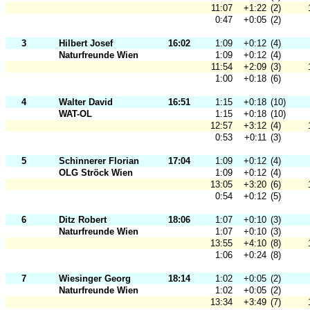
11:07
+1:22
(2)
0:47
+0:05
(2)
3
Hilbert Josef
16:02
1:09
+0:12
(4)
Naturfreunde Wien
1:09
+0:12
(4)
11:54
+2:09
(3)
1:00
+0:18
(6)
4
Walter David
16:51
1:15
+0:18
(10)
WAT-OL
1:15
+0:18
(10)
12:57
+3:12
(4)
0:53
+0:11
(3)
5
Schinnerer Florian
17:04
1:09
+0:12
(4)
OLG Ströck Wien
1:09
+0:12
(4)
13:05
+3:20
(6)
0:54
+0:12
(5)
6
Ditz Robert
18:06
1:07
+0:10
(3)
Naturfreunde Wien
1:07
+0:10
(3)
13:55
+4:10
(8)
1:06
+0:24
(8)
7
Wiesinger Georg
18:14
1:02
+0:05
(2)
Naturfreunde Wien
1:02
+0:05
(2)
13:34
+3:49
(7)