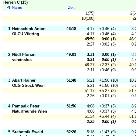
Herren C (15)
Pl
Name
Zeit
1(75)
2(6
10(100)
Zi
1
Heinschink Anton
46:18
4:17
+0:46
(4)
8:
OLCU Viktring
4:17
+0:46
(4)
4:
45:50
0:00
(1)
46:
2:27
+0:02
(3)
0:
2
Nödl Florian
49:01
3:31
0:00
(1)
8:
vereinslos
3:31
0:00
(1)
4:
48:27
+2:37
(2)
49:
3:11
+0:46
(9)
0:
3
Abart Rainer
51:48
5:21
+1:50
(10)
10:
OLG Ströck Wien
5:21
+1:50
(10)
5:
51:17
+5:27
(3)
51:
2:26
+0:01
(2)
0:
4
Pampalk Peter
51:56
4:08
+0:37
(3)
8:
Naturfreunde Wien
4:08
+0:37
(3)
4:
51:34
+5:44
(4)
51:
2:25
0:00
(1)
0:
5
Srebotnik Ewald
52:26
5:18
+1:47
(9)
9: