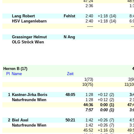
47:24
48:
2:36
1:
Lang Robert
Fehlst
2:40
+1:18
(14)
8:
HSV Langenlebarn
2:40
+1:18
(14)
6:
-----
--
Grassinger Helmut
N Ang
OLG Ströck Wien
Herren B (17)
Pl
Name
Zeit
1(73)
2(9
10(75)
11(10
1
Kastner-Jirka Boris
48:05
1:28
+0:12
(2)
3:
Naturfreunde Wien
1:28
+0:12
(2)
2:
44:36
0:00
(1)
47:
7:57
0:00
(1)
3:
2
Biel Axel
50:21
1:42
+0:26
(7)
4:
Naturfreunde Wien
1:42
+0:26
(7)
3:
45:52
+1:16
(2)
49: