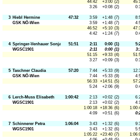
44:42
+3:00
(2)
45:
3:26
+0:08
(2)
0:
3
Hiebl Hermine
47:32
3:59
+1:48
(7)
8:
GSK NÖ-Wien
3:59
+1:48
(7)
4:
46:52
+5:10
(3)
47:
4:42
+1:24
(7)
0:
4
Springer-Venhauer Sonja
51:51
2:11
0:00
(1)
5:
WGSC1901
2:11
0:00
(1)
3:
51:15
+9:33
(4)
51:
3:27
+0:09
(3)
0:
5
Taschner Claudia
57:20
7:44
+5:33
(9)
12:
GSK NÖ-Wien
7:44
+5:33
(9)
4:
56:33
+14:51
(5)
57:
5:24
+2:06
(9)
0:
6
Lerch-Muss Elisabeth
1:00:42
2:13
+0:02
(2)
6:
WGSC1901
2:13
+0:02
(2)
4:
1:00:18
+18:36
(6)
1:00:
4:09
+0:51
(6)
0:
7
Schinnerer Petra
1:06:04
3:43
+1:32
(6)
9:
WGSC1901
3:43
+1:32
(6)
5:
1:05:22
+23:40
(7)
1:06:
4:06
+0:48
(5)
0: