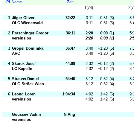
Pl
Name
Zeit
1(74)
2(7
1
Jäger Oliver
32:22
3:11
+0:51
(3)
8:
OLC Wienerwald
3:11
+0:51
(3)
5:
2
Praschinger Gregor
36:11
2:20
0:00
(1)
5:
vereinslos
2:20
0:00
(1)
2:
3
Gröpel Dominika
36:47
3:40
+1:20
(5)
7:
ARC
3:40
+1:20
(5)
3:
4
Skarek Josef
44:09
2:32
+0:12
(2)
5:
LC Kapelln
2:32
+0:12
(2)
3:
5
Strauss Daniel
54:40
3:12
+0:52
(4)
8:
OLG Ströck Wien
3:12
+0:52
(4)
5:
6
Leong Loren
1:04:34
4:02
+1:42
(6)
9:
vereinslos
4:02
+1:42
(6)
5:
Goussev Vadim
N Ang
vereinslos