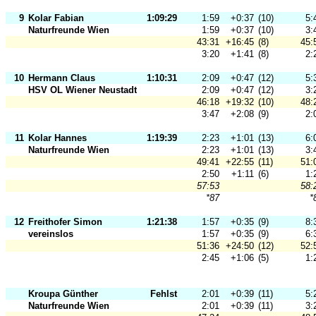
9
Kolar Fabian
1:09:29
1:59
+0:37
(10)
5:
Naturfreunde Wien
1:59
+0:37
(10)
3:
43:31
+16:45
(8)
45:
3:20
+1:41
(8)
2:
10
Hermann Claus
1:10:31
2:09
+0:47
(12)
5:
HSV OL Wiener Neustadt
2:09
+0:47
(12)
3:
46:18
+19:32
(10)
48:
3:47
+2:08
(9)
2:
11
Kolar Hannes
1:19:39
2:23
+1:01
(13)
6:
Naturfreunde Wien
2:23
+1:01
(13)
3:
49:41
+22:55
(11)
51:
2:50
+1:11
(6)
1:
57:53
58:
*87
*
12
Freithofer Simon
1:21:38
1:57
+0:35
(9)
8:
vereinslos
1:57
+0:35
(9)
6:
51:36
+24:50
(12)
52:
2:45
+1:06
(5)
1:
Kroupa Günther
Fehlst
2:01
+0:39
(11)
5:
Naturfreunde Wien
2:01
+0:39
(11)
3: