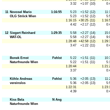
3:32
+1:07
(10)
0:
11
Novosel Mario
1:16:55
5:23
+1:52
(12)
11:
OLG Ströck Wien
5:23
+1:52
(12)
5:
1:16:15
+30:25
(11)
1:16:
4:42
+2:17
(12)
0:
12
Siegert Reinhard
1:29:35
5:58
+2:27
(14)
15:
WAT-OL
5:58
+2:27
(14)
9:
1:28:48
+42:58
(12)
1:29:
3:47
+1:22
(11)
0:
Bonek Ernst
Fehlst
5:22
+1:51
(11)
10:
Naturfreunde Wien
5:22
+1:51
(11)
5:
1:20:44
1:21:
3:37
0:
Köhle Andreas
Fehlst
5:36
+2:05
(13)
11:
vereinslos
5:36
+2:05
(13)
5:
1:22:31
1:23:
4:39
0:
Kiss Bela
N Ang
Naturfreunde Wien