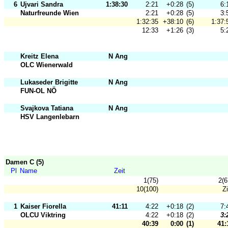
6
Ujvari Sandra
1:38:30
2:21
+0:28
(5)
6:
Naturfreunde Wien
2:21
+0:28
(5)
3:
1:32:35
+38:10
(6)
1:37:
12:33
+1:26
(3)
5:
Kreitz Elena
N Ang
OLC Wienerwald
Lukaseder Brigitte
N Ang
FUN-OL NÖ
Svajkova Tatiana
N Ang
HSV Langenlebarn
Damen C (5)
Pl
Name
Zeit
1(75)
2(6
10(100)
Zi
1
Kaiser Fiorella
41:11
4:22
+0:18
(2)
7:
OLCU Viktring
4:22
+0:18
(2)
3:
40:39
0:00
(1)
41: