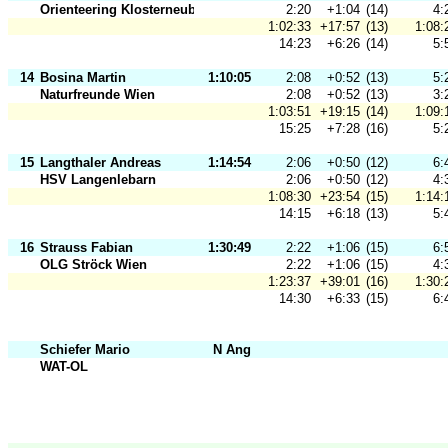
Orienteering Klosterneuburg
2:20
+1:04
(14)
4:
1:02:33
+17:57
(13)
1:08:
14:23
+6:26
(14)
5:
14
Bosina Martin
1:10:05
2:08
+0:52
(13)
5:
Naturfreunde Wien
2:08
+0:52
(13)
3:
1:03:51
+19:15
(14)
1:09:
15:25
+7:28
(16)
5:
15
Langthaler Andreas
1:14:54
2:06
+0:50
(12)
6:
HSV Langenlebarn
2:06
+0:50
(12)
4:
1:08:30
+23:54
(15)
1:14:
14:15
+6:18
(13)
5:
16
Strauss Fabian
1:30:49
2:22
+1:06
(15)
6:
OLG Ströck Wien
2:22
+1:06
(15)
4:
1:23:37
+39:01
(16)
1:30:
14:30
+6:33
(15)
6:
Schiefer Mario
N Ang
WAT-OL