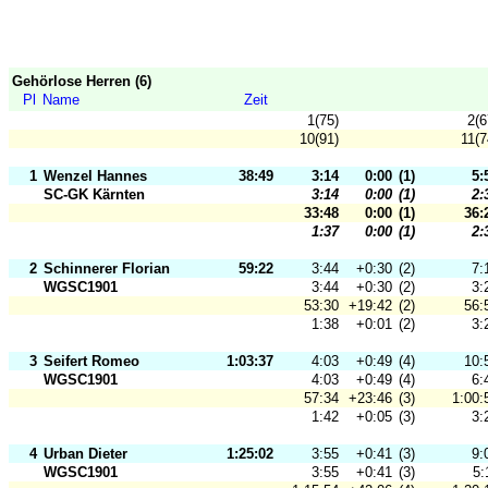
Gehörlose Herren (6)
Pl
Name
Zeit
1(75)
2(6
10(91)
11(7
1
Wenzel Hannes
38:49
3:14
0:00
(1)
5:
SC-GK Kärnten
3:14
0:00
(1)
2:
33:48
0:00
(1)
36:
1:37
0:00
(1)
2:
2
Schinnerer Florian
59:22
3:44
+0:30
(2)
7:
WGSC1901
3:44
+0:30
(2)
3:
53:30
+19:42
(2)
56:
1:38
+0:01
(2)
3:
3
Seifert Romeo
1:03:37
4:03
+0:49
(4)
10:
WGSC1901
4:03
+0:49
(4)
6:
57:34
+23:46
(3)
1:00:
1:42
+0:05
(3)
3:
4
Urban Dieter
1:25:02
3:55
+0:41
(3)
9:
WGSC1901
3:55
+0:41
(3)
5: