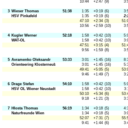
10:44
+2:47
(9)
3:
3
Wieser Thomas
51:38
1:35
+0:19
(6)
3:
HSV Pinkafeld
1:35
+0:19
(6)
2:
47:10
+2:34
(3)
51:
10:56
+2:59
(10)
3:
4
Kugler Werner
52:18
1:58
+0:42
(10)
5:
WAT-OL
1:58
+0:42
(10)
3:
47:51
+3:15
(4)
51:
9:56
+1:59
(8)
3:
5
Avramenko Oleksandr
53:33
3:01
+1:45
(16)
8:
Orienteering Klosterneuburg
3:01
+1:45
(16)
5:
49:41
+5:05
(5)
53:
9:46
+1:49
(7)
3:
6
Drage Stefan
54:10
1:58
+0:42
(10)
5:
HSV OL Wiener Neustadt
1:58
+0:42
(10)
3:
50:10
+5:34
(6)
53:
9:18
+1:21
(3)
3:
7
Hlosta Thomas
56:19
1:34
+0:18
(5)
4:
Naturfreunde Wien
1:34
+0:18
(5)
3:
52:07
+7:31
(7)
55:
9:41
+1:44
(6)
3: