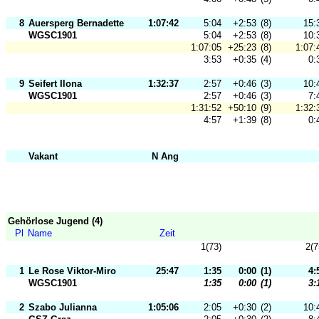
8
Auersperg Bernadette
1:07:42
5:04
+2:53
(8)
15:
WGSC1901
5:04
+2:53
(8)
10:
1:07:05
+25:23
(8)
1:07:
3:53
+0:35
(4)
0:
9
Seifert Ilona
1:32:37
2:57
+0:46
(3)
10:
WGSC1901
2:57
+0:46
(3)
7:
1:31:52
+50:10
(9)
1:32:
4:57
+1:39
(8)
0:
Vakant
N Ang
Gehörlose Jugend (4)
Pl
Name
Zeit
1(73)
2(7
1
Le Rose Viktor-Miro
25:47
1:35
0:00
(1)
4:
WGSC1901
1:35
0:00
(1)
3:
2
Szabo Julianna
1:05:06
2:05
+0:30
(2)
10: