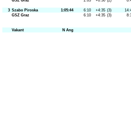
GSZ Graz
2:05
+0:30
(2)
8:
3
Szabo Piroska
1:05:44
6:10
+4:35
(3)
14:
GSZ Graz
6:10
+4:35
(3)
8:
Vakant
N Ang