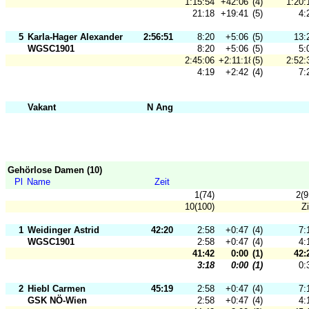
1:15:54
+42:06
(4)
1:20:
21:18
+19:41
(5)
4:
5
Karla-Hager Alexander
2:56:51
8:20
+5:06
(5)
13:
WGSC1901
8:20
+5:06
(5)
5:
2:45:06
+2:11:18
(5)
2:52:
4:19
+2:42
(4)
7:
Vakant
N Ang
Gehörlose Damen (10)
Pl
Name
Zeit
1(74)
2(9
10(100)
Zi
1
Weidinger Astrid
42:20
2:58
+0:47
(4)
7:
WGSC1901
2:58
+0:47
(4)
4:
41:42
0:00
(1)
42:
3:18
0:00
(1)
0:
2
Hiebl Carmen
45:19
2:58
+0:47
(4)
7:
GSK NÖ-Wien
2:58
+0:47
(4)
4: