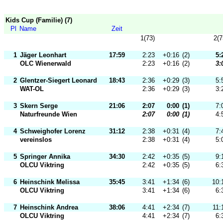
Kids Cup (Familie) (7)
Pl
Name
Zeit
1(73)
2(7
1
Jäger Leonhart
17:59
2:23
+0:16
(2)
5:
OLC Wienerwald
2:23
+0:16
(2)
3:
2
Glentzer-Siegert Leonard
18:43
2:36
+0:29
(3)
5:
WAT-OL
2:36
+0:29
(3)
3:
3
Skern Serge
21:06
2:07
0:00
(1)
7:
Naturfreunde Wien
2:07
0:00
(1)
4:
4
Schweighofer Lorenz
31:12
2:38
+0:31
(4)
7:
vereinslos
2:38
+0:31
(4)
5:
5
Springer Annika
34:30
2:42
+0:35
(5)
9:
OLCU Viktring
2:42
+0:35
(5)
6:
6
Heinschink Melissa
35:45
3:41
+1:34
(6)
10:
OLCU Viktring
3:41
+1:34
(6)
6:
7
Heinschink Andrea
38:06
4:41
+2:34
(7)
11:
OLCU Viktring
4:41
+2:34
(7)
6: