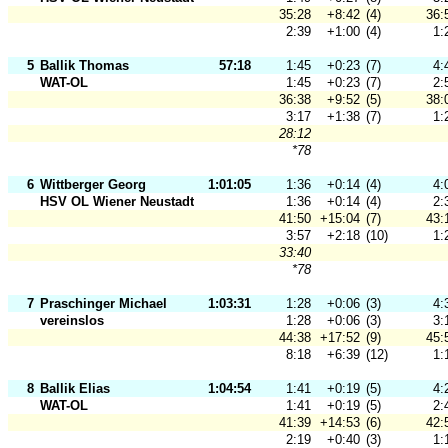
35:28
+8:42
(4)
36:
2:39
+1:00
(4)
1:
5
Ballik Thomas
57:18
1:45
+0:23
(7)
4:
WAT-OL
1:45
+0:23
(7)
2:
36:38
+9:52
(5)
38:
3:17
+1:38
(7)
1:
28:12
*78
6
Wittberger Georg
1:01:05
1:36
+0:14
(4)
4:
HSV OL Wiener Neustadt
1:36
+0:14
(4)
2:
41:50
+15:04
(7)
43:
3:57
+2:18
(10)
1:
33:40
*78
7
Praschinger Michael
1:03:31
1:28
+0:06
(3)
4:
vereinslos
1:28
+0:06
(3)
3:
44:38
+17:52
(9)
45:
8:18
+6:39
(12)
1:
8
Ballik Elias
1:04:54
1:41
+0:19
(5)
4:
WAT-OL
1:41
+0:19
(5)
2:
41:39
+14:53
(6)
42:
2:19
+0:40
(3)
1: