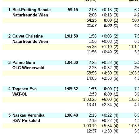
1
Biel-Pretting Renate
59:15
2:06
+0:13
(3)
6:
Naturfreunde Wien
2:06
+0:13
(3)
4:
54:25
0:00
(1)
58:
11:07
0:00
(1)
4:
2
Calvet Christine
1:01:50
1:56
+0:03
(2)
7:
Naturfreunde Wien
1:56
+0:03
(2)
6:
55:35
+1:10
(2)
1:01:
11:56
+0:49
(2)
5:
3
Palme Guni
1:04:30
2:25
+0:32
(6)
5:
OLC Wienerwald
2:25
+0:32
(6)
2:
58:55
+4:30
(3)
1:03:
14:05
+2:58
(6)
4:
4
Tagesen Eva
1:05:32
1:53
0:00
(1)
7:
WAT-OL
1:53
0:00
(1)
5:
1:00:25
+6:00
(5)
1:05:
13:41
+2:34
(5)
4:
5
Naskau Veronika
1:06:40
2:15
+0:22
(4)
6:
HSV Pinkafeld
2:15
+0:22
(4)
4:
1:00:19
+5:54
(4)
1:05:
12:37
+1:30
(4)
5: