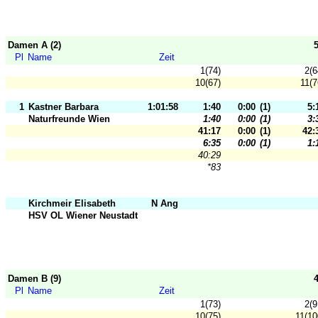
Damen A (2)
Pl
Name
Zeit
1(74)
2(6
10(67)
11(7
1
Kastner Barbara
1:01:58
1:40
0:00
(1)
5:
Naturfreunde Wien
1:40
0:00
(1)
3:
41:17
0:00
(1)
42:
6:35
0:00
(1)
1:
40:29
*83
Kirchmeir Elisabeth
N Ang
HSV OL Wiener Neustadt
Damen B (9)
Pl
Name
Zeit
1(73)
2(9
10(75)
11(10