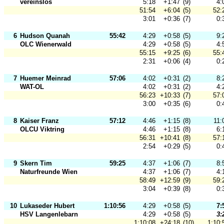
vereinslos
5:18
+1:47
(9)
4:
51:54
+6:04
(5)
52:
3:01
+0:36
(7)
0:
6
Hudson Quanah
55:42
4:29
+0:58
(5)
9:
OLC Wienerwald
4:29
+0:58
(5)
4:
55:15
+9:25
(6)
55:
2:31
+0:06
(4)
0:
7
Huemer Meinrad
57:06
4:02
+0:31
(2)
8:
WAT-OL
4:02
+0:31
(2)
4:
56:23
+10:33
(7)
57:
3:00
+0:35
(6)
0:
8
Kaiser Franz
57:12
4:46
+1:15
(8)
11:
OLCU Viktring
4:46
+1:15
(8)
6:
56:31
+10:41
(8)
57:
2:54
+0:29
(5)
0:
9
Skern Tim
59:25
4:37
+1:06
(7)
8:
Naturfreunde Wien
4:37
+1:06
(7)
4:
58:49
+12:59
(9)
59:
3:04
+0:39
(8)
0:
10
Lukaseder Hubert
1:10:56
4:29
+0:58
(5)
7:
HSV Langenlebarn
4:29
+0:58
(5)
3:
1:10:08
+24:18
(10)
1:10: