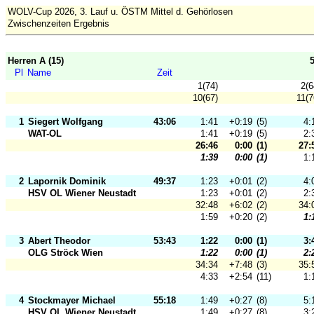
WOLV-Cup 2026, 3. Lauf u. ÖSTM Mittel d. Gehörlosen
Zwischenzeiten Ergebnis
Herren A (15)
Pl
Name
Zeit
1(74)
2(6
10(67)
11(7
1
Siegert Wolfgang
43:06
1:41
+0:19
(5)
4:
WAT-OL
1:41
+0:19
(5)
2:
26:46
0:00
(1)
27:
1:39
0:00
(1)
1:
2
Lapornik Dominik
49:37
1:23
+0:01
(2)
4:
HSV OL Wiener Neustadt
1:23
+0:01
(2)
2:
32:48
+6:02
(2)
34:
1:59
+0:20
(2)
1:
3
Abert Theodor
53:43
1:22
0:00
(1)
3:
OLG Ströck Wien
1:22
0:00
(1)
2:
34:34
+7:48
(3)
35:
4:33
+2:54
(11)
1:
4
Stockmayer Michael
55:18
1:49
+0:27
(8)
5:
HSV OL Wiener Neustadt
1:49
+0:27
(8)
3: