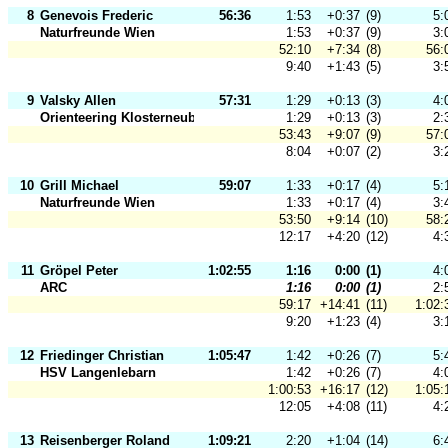
8
Genevois Frederic
56:36
1:53
+0:37
(9)
5:
Naturfreunde Wien
1:53
+0:37
(9)
3:
52:10
+7:34
(8)
56:
9:40
+1:43
(5)
3:
9
Valsky Allen
57:31
1:29
+0:13
(3)
4:
Orienteering Klosterneuburg
1:29
+0:13
(3)
2:
53:43
+9:07
(9)
57:
8:04
+0:07
(2)
3:
10
Grill Michael
59:07
1:33
+0:17
(4)
5:
Naturfreunde Wien
1:33
+0:17
(4)
3:
53:50
+9:14
(10)
58:
12:17
+4:20
(12)
4:
11
Gröpel Peter
1:02:55
1:16
0:00
(1)
4:
ARC
1:16
0:00
(1)
2:
59:17
+14:41
(11)
1:02:
9:20
+1:23
(4)
3:
12
Friedinger Christian
1:05:47
1:42
+0:26
(7)
5:
HSV Langenlebarn
1:42
+0:26
(7)
4:
1:00:53
+16:17
(12)
1:05:
12:05
+4:08
(11)
4:
13
Reisenberger Roland
1:09:21
2:20
+1:04
(14)
6: