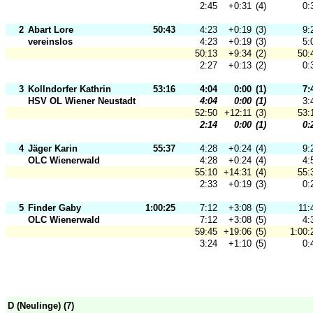
2:45
+0:31
(4)
0:
2
Abart Lore
50:43
4:23
+0:19
(3)
9:
vereinslos
4:23
+0:19
(3)
5:
50:13
+9:34
(2)
50:
2:27
+0:13
(2)
0:
3
Kollndorfer Kathrin
53:16
4:04
0:00
(1)
7:
HSV OL Wiener Neustadt
4:04
0:00
(1)
3:
52:50
+12:11
(3)
53:
2:14
0:00
(1)
0:
4
Jäger Karin
55:37
4:28
+0:24
(4)
9:
OLC Wienerwald
4:28
+0:24
(4)
4:
55:10
+14:31
(4)
55:
2:33
+0:19
(3)
0:
5
Finder Gaby
1:00:25
7:12
+3:08
(5)
11:
OLC Wienerwald
7:12
+3:08
(5)
4:
59:45
+19:06
(5)
1:00:
3:24
+1:10
(5)
0:
D (Neulinge) (7)